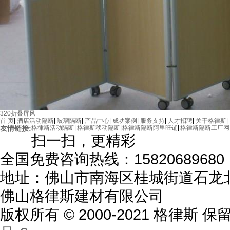
320折叠屏风
首 页
|
酒店活动隔断
|
玻璃隔断
|
产品中心
|
成功案例
|
服务支持
|
人才招聘
|
关于格律斯
|
友情链接:
格律斯活动隔断
|
格律斯移动隔断
|
格律斯隔断阿里旺铺
|
格律斯隔断工厂网
扫一扫，更精彩
全国免费咨询热线：15820689680
地址：佛山市南海区桂城街道石龙北
佛山格律斯建材有限公司
版权所有 © 2000-2021 格律斯