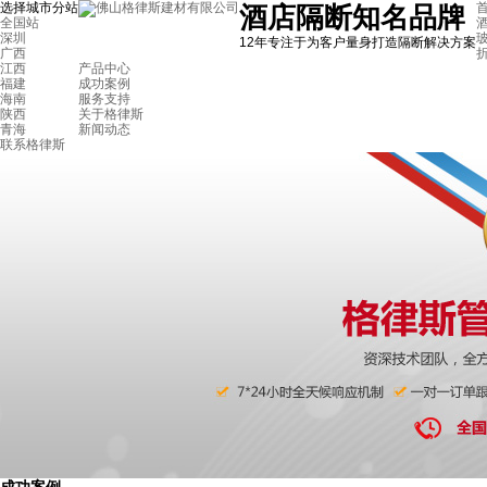
选择城市分站
首
酒店隔断知名品牌
全国站
深圳
12年专注于为客户量身打造隔断解决方案
广西
江西
产品中心
福建
成功案例
海南
服务支持
陕西
关于格律斯
青海
新闻动态
联系格律斯