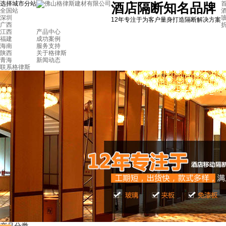
选择城市分站
首
酒店隔断知名品牌
全国站
深圳
12年专注于为客户量身打造隔断解决方案
广西
江西
产品中心
福建
成功案例
海南
服务支持
陕西
关于格律斯
青海
新闻动态
联系格律斯
武汉美国百威啤酒厂