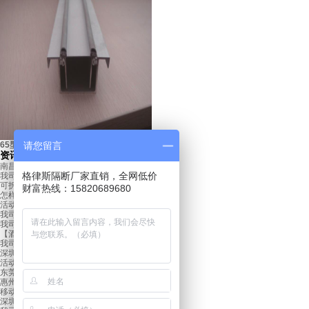
65型边框铝材
请您留言
资讯
南昌活动隔断屏风对酒店行业的重要性
格律斯隔断厂家直销，全网低价
我司签约郴州临武县公安局活动隔断项目
可拆可装的活动隔断
财富热线：15820689680
怎样选择活动隔断？
活动隔断有哪些特点
我司签约深圳宝立方博览中心活动隔断项目
我司签约华大基因活动隔断项目
【酒店隔断】一堵“可活动的墙”
我司签约西安咸阳机场活动隔断项目
深圳活动隔断屏风打造灵动空间
活动隔断的广泛应用
东莞活动隔断屏风如何利用空间
西安杨凌国际会展中心
惠州活动隔断屏风让室内更加美观
移动式折叠屏风的概述及应用
深圳酒店活动隔断，空间无线分割